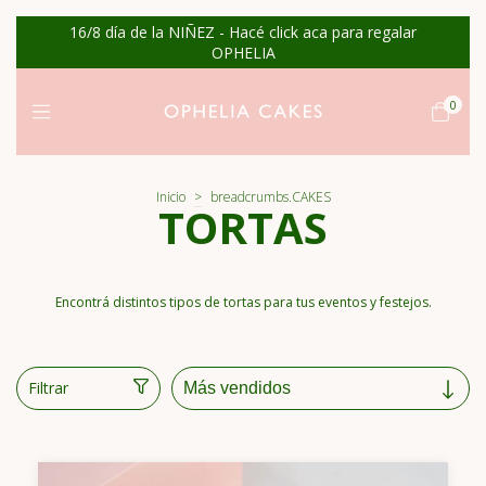
16/8 día de la NIÑEZ - Hacé click aca para regalar
OPHELIA
0
Inicio
>
breadcrumbs.CAKES
TORTAS
Encontrá distintos tipos de tortas para tus eventos y festejos.
Filtrar