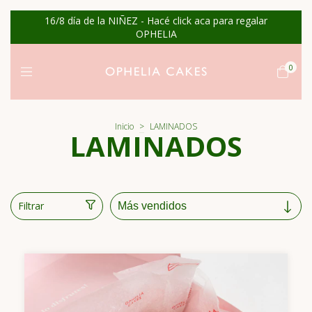
16/8 día de la NIÑEZ - Hacé click aca para regalar
OPHELIA
0
Inicio
>
LAMINADOS
LAMINADOS
Filtrar