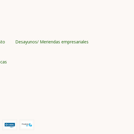
sto
Desayunos/ Meriendas empresariales
icas