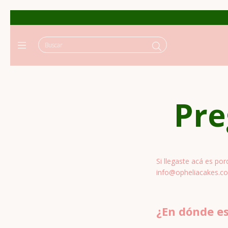
Pre
Si llegaste acá es po
info@opheliacakes.c
¿En dónde e