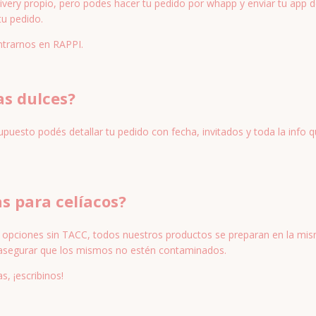
very propio, pero podes hacer tu pedido por whapp y enviar tu app 
 tu pedido.
trarnos en RAPPI.
s dulces?
supuesto podés detallar tu pedido con fecha, invitados y toda la info 
s para celíacos?
 opciones sin TACC, todos nuestros productos se preparan en la mis
segurar que los mismos no estén contaminados.
as,
¡escribinos!