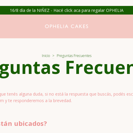
16/8 día de la NIÑEZ - Hacé click aca para regalar OPHELIA
Inicio
>
Preguntas Frecuentes
guntas Frecue
rque tenés alguna duda, si no está la respuesta que buscás, podés esc
om
y te responderemos a la brevedad.
stán ubicados
?