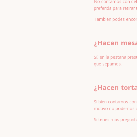
No contamos con deli
preferida para retirar
También podes encon
¿Hacen mesa
Sí, en la pestaña pre
que sepamos.
¿Hacen torta
Si bien contamos con
motivo no podemos a
Si tenés más pregunt